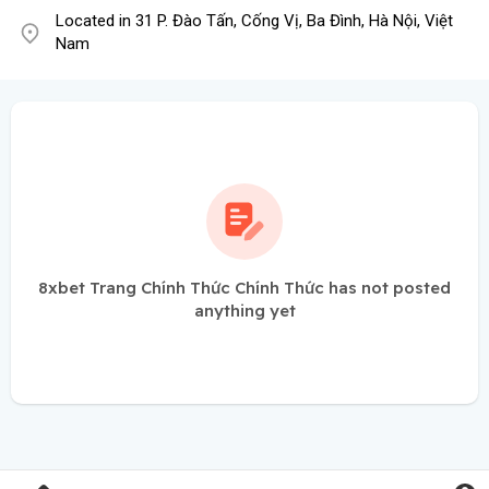
Located in 31 P. Đào Tấn, Cống Vị, Ba Đình, Hà Nội, Việt
Nam
8xbet Trang Chính Thức Chính Thức has not posted
anything yet