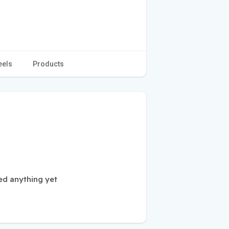
eels
Products
ed anything yet