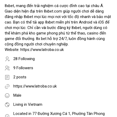
8xbet, mang đến trải nghiệm cá cược đỉnh cao tại châu Á.
Giao diện hiện đại trên 8xbet.com giúp người chơi dễ dàng
đăng nhập 8xbet mọi lúc mọi nơi với tốc độ nhanh và bảo mật
cao. Bạn có thể tải app 8xbet miễn phí trên Android và iOS để
chơi mọi lúc. Chỉ cần vài bước đăng ký 8xbet, người dùng có
thể khám phá kho game phong phú từ thể thao, casino đến
game đổi thưởng. 8x bet hỗ trợ 24/7, luôn đồng hành cùng
cộng đồng người chơi chuyên nghiệp.
Website: https://www.latroba.co.uk
28 Following
9 Followers
2 posts
https://www.latroba.co.uk
Male
Living in Vietnam
Located in 77 Đường Xương Cá 1, Phường Tân Phong