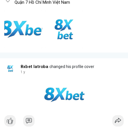
Quận 7 Hồ Chí Minh Việt Nam
8xbet latroba
changed his profile cover
1 y