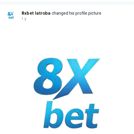
8xbet latroba
changed his profile picture
1 y