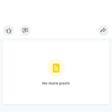
No more posts