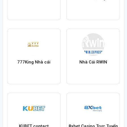
777King Nhà cái
Nhà Cái RWIN
KUBET contact
8xbet Casino Trực Tuyến