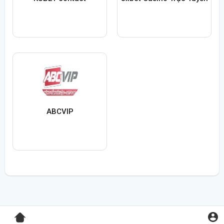
ABCVIP