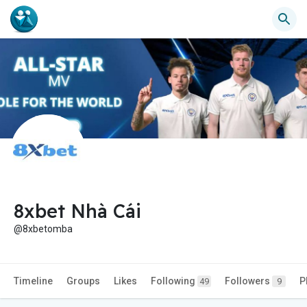
8xbet Nhà Cái
@8xbetomba
Timeline
Groups
Likes
Following
Followers
P
49
9