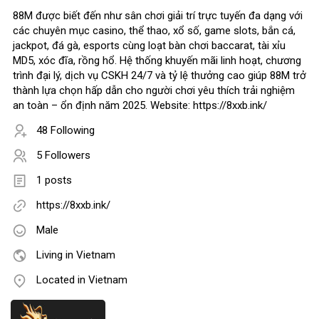
88M được biết đến như sân chơi giải trí trực tuyến đa dạng với
các chuyên mục casino, thể thao, xổ số, game slots, bắn cá,
jackpot, đá gà, esports cùng loạt bàn chơi baccarat, tài xỉu
MD5, xóc đĩa, rồng hổ. Hệ thống khuyến mãi linh hoạt, chương
trình đại lý, dịch vụ CSKH 24/7 và tỷ lệ thưởng cao giúp 88M trở
thành lựa chọn hấp dẫn cho người chơi yêu thích trải nghiệm
an toàn – ổn định năm 2025. Website: https://8xxb.ink/
48 Following
5 Followers
1 posts
https://8xxb.ink/
Male
Living in Vietnam
Located in Vietnam