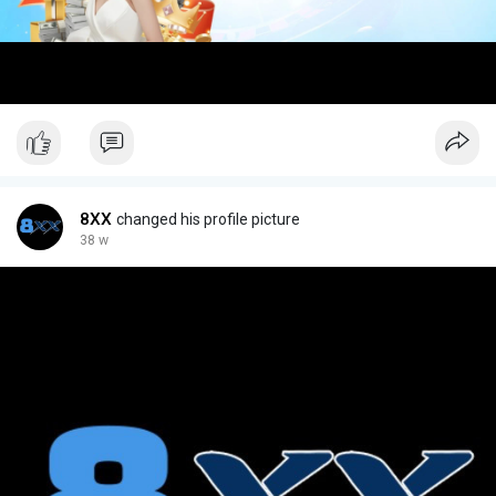
8XX
changed his profile picture
38 w