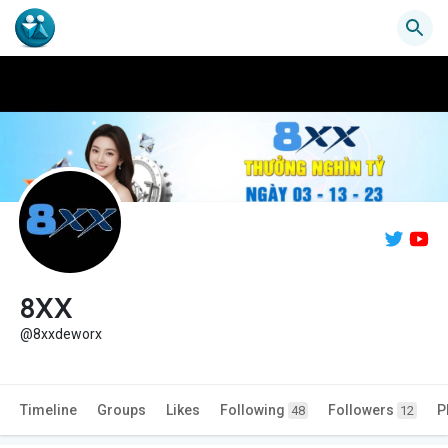
8XX
@8xxdeworx
Timeline
Groups
Likes
Following
Followers
P
48
12