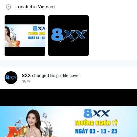
Located in Vietnam
8XX
changed his profile cover
38 w