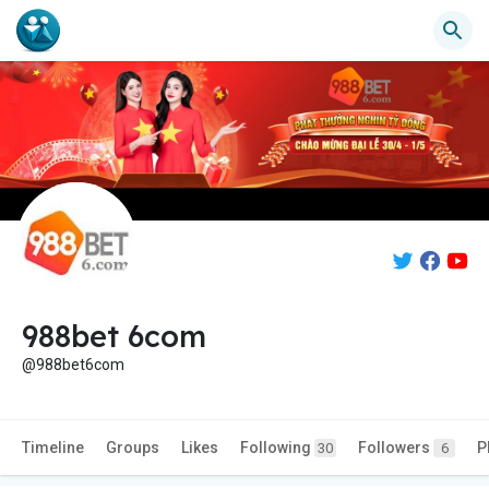
988bet 6com
@988bet6com
Timeline
Groups
Likes
Following
Followers
P
30
6