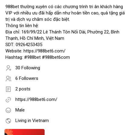
988bet thường xuyên có các chương trình tri ân khách hàng
VIP với nhiều ưu đãi hấp dẫn như hoàn tiền cao, quà tặng giá
trị và dịch vụ chăm sóc đặc biệt.
Thông tin liên hệ:
Địa chỉ: 169/99/22 Lê Thánh Tôn Nối Dài, Phường 22, Bình
Thạnh, Hồ Chí Minh, Việt Nam
SDT: 09264253435
Website: https://988bet6.com/
Hashtag: #988bet #988bet6com
30 Following
6 Followers
2 posts
https://988bet6.com/
Male
Living in Vietnam