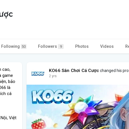
Cược
Following
Followers
Photos
Videos
R
50
9
h cao,
KO66 Sân Chơi Cá Cược
changed his prof
và game
2 yrs
hiện, bảo
O66 là
ích cá
Nội, Việt