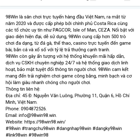
98Win là sân chơi trực tuyến hàng đầu Việt Nam, ra mắt từ
năm 2020 và được cấp phép bởi chính phủ Costa Rica cùng
các tổ chức uy tín như PAGCOR, Isle of Man, CEZA. Nổi bật với
giao diện hiện đại, dễ sử dụng, 98Win cung cấp hơn 500 trò
chơi đa dạng, từ đá gà, thể thao, casino trực tuyến đến game
bài, bắn cá và xổ số với tỷ lệ trả thưởng cạnh tranh.
98Win còn gây ấn tượng với hệ thống khuyến mãi hấp dẫn,
dịch vụ CSKH chuyên nghiệp 24/7 và hệ thống giao dịch linh
hoạt, bảo mật tuyệt đối thông tin người chơi. 98Win cam kết
mang đến trải nghiệm chơi game công bằng, minh bạch và cơ
hội làm giàu nhanh chóng cho người chơi.
Thông tin liên hệ:
Địa chỉ: 45 Đ. Nguyễn Văn Luông, Phường 11, Quận 6, Hồ Chí
Minh, Việt Nam.
Phone: 0904872526.
Email: info@98win98.win.
Website: https://98win98.win/
#98win #trangchu98win #dangnhap98win #dangky98win
#link98win #98win98