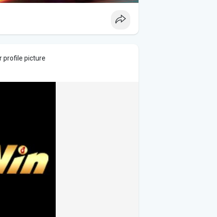
profile picture