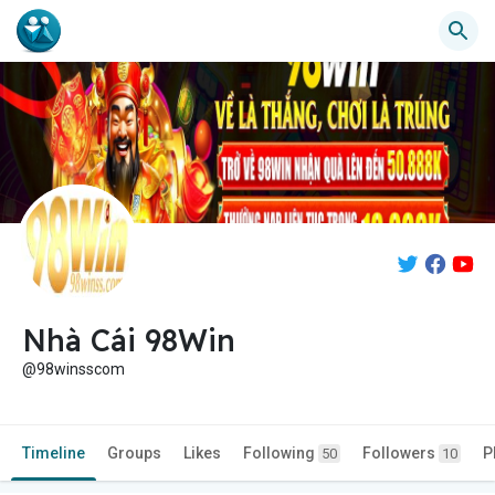
Nhà Cái 98Win
@98winsscom
Timeline
Groups
Likes
Following
Followers
P
50
10