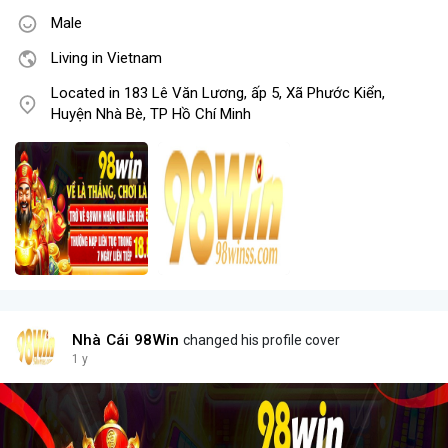
Male
Living in Vietnam
Located in 183 Lê Văn Lương, ấp 5, Xã Phước Kiển,
Huyện Nhà Bè, TP Hồ Chí Minh
Nhà Cái 98Win
changed his profile cover
1 y