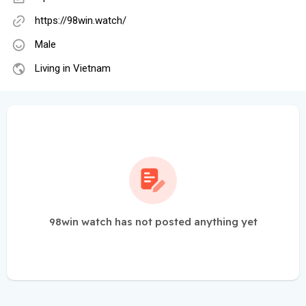
https://98win.watch/
Male
Living in Vietnam
98win watch has not posted anything yet