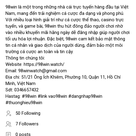
98win là một trong những nhà cái trực tuyến hàng đầu tại Việt
Nam, mang đến trải nghiệm cá cược đa dạng và phong phú.
Với nhiều loại hình giải trí như cá cược thể thao, casino trực
tuyến, và game bài, 98win thu hút đông đảo người chơi nhờ
vào nhiều khuyến mãi hằng ngày dễ đăng nhập giúp người chơi
tối ưu hóa lợi nhuận. Đặc biệt, 98win cam kết bảo mật thông
tin cá nhân và giao dịch của người dùng, đảm bảo một môi
trường cá cược an toàn và tin cậy.
Thông tin chúng tôi:
Website: https://98win.watch/
Email: 98winwatch@gmail.com
Địa chi: 51/21 Ông Ích Khiêm, Phường 10, Quận 11, Hồ Chí
Minh, Việt Nam
Sdt: 0346657432
Hastag: #98win #link vao98win #dangnhap98win
#thuonghieu98win
50 Following
7 Followers
0 posts