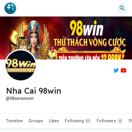
Nha Cai 98win
@98winwinnet
Timeline
Groups
Likes
Following
Followers
P
31
0