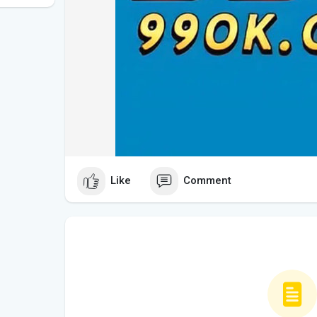
Like
Comment