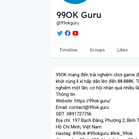
99OK Guru
@99okguru
Timeline
Groups
Likes
99OK mang đến trải nghiệm chơi game 
khởi cùng lì xì hấp dẫn lên đến 88.888K. T
nghiệm một lần, cơ hội nhận quà nhiều lầ
Thông tin:
Website: https://99ok.guru/
Email: contact@99ok.guru
SĐT: 0891727756
Địa chỉ: 197 Bạch Đằng, Phường 2, Bình 
Hồ Chí Minh, Việt Nam
Hastag: #99ok #99okguru #link_99ok