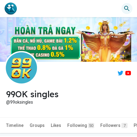
99OK singles
@99oksingles
Timeline
Groups
Likes
Following
Followers
P
50
7