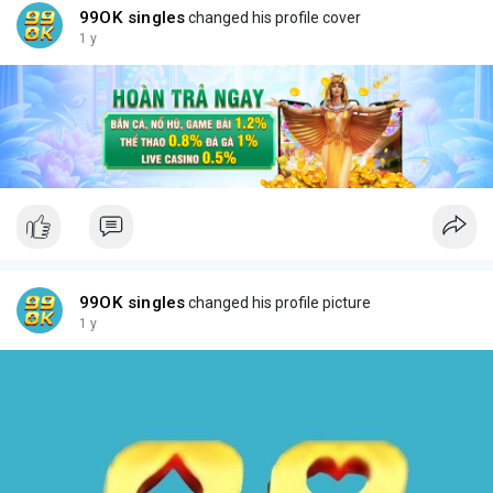
99OK singles
changed his profile cover
1 y
99OK singles
changed his profile picture
1 y