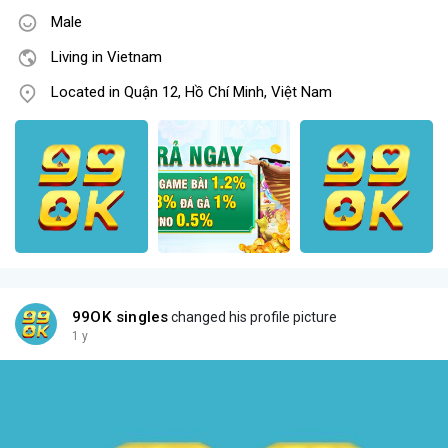
Male
Living in Vietnam
Located in Quận 12, Hồ Chí Minh, Việt Nam
99OK singles
changed his profile picture
1 y