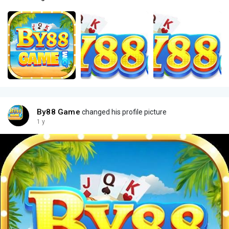
By88 Game
changed his profile picture
1 y