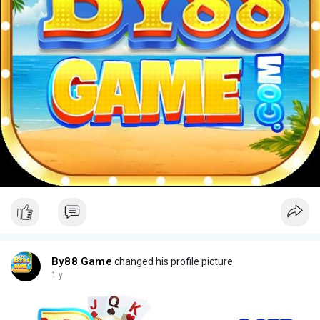
By88 Game
changed his profile picture
1 y