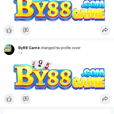
By88 Game
changed his profile cover
1 y