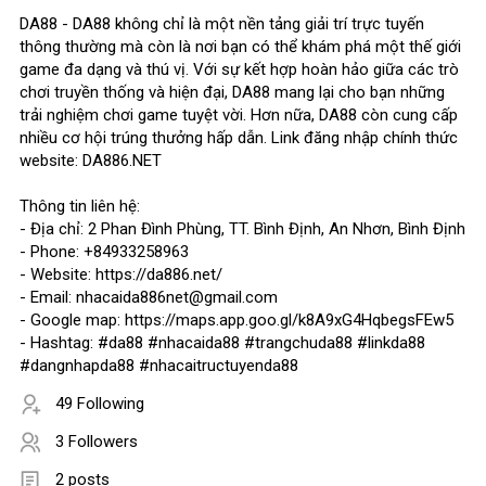
DA88 - DA88 không chỉ là một nền tảng giải trí trực tuyến
thông thường mà còn là nơi bạn có thể khám phá một thế giới
game đa dạng và thú vị. Với sự kết hợp hoàn hảo giữa các trò
chơi truyền thống và hiện đại, DA88 mang lại cho bạn những
trải nghiệm chơi game tuyệt vời. Hơn nữa, DA88 còn cung cấp
nhiều cơ hội trúng thưởng hấp dẫn. Link đăng nhập chính thức
website: DA886.NET
Thông tin liên hệ:
- Địa chỉ: 2 Phan Đình Phùng, TT. Bình Định, An Nhơn, Bình Định
- Phone: +84933258963
- Website: https://da886.net/
- Email: nhacaida886net@gmail.com
- Google map: https://maps.app.goo.gl/k8A9xG4HqbegsFEw5
- Hashtag: #da88 #nhacaida88 #trangchuda88 #linkda88
#dangnhapda88 #nhacaitructuyenda88
49 Following
3 Followers
2 posts