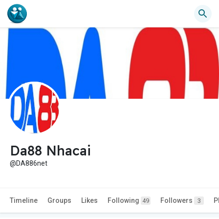
Da88 Nhacai
@DA886net
Timeline
Groups
Likes
Following
Followers
P
49
3