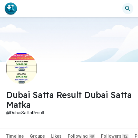
Dubai Satta Result Dubai Satta
Matka
@DubaiSattaResult
Timeline
Groups
Likes
Following
Followers
P
49
12