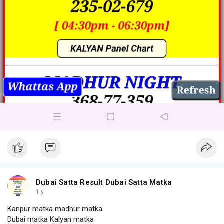
Dubai Satta Result Dubai Satta Matka
1 y
Kanpur matka madhur matka
Dubai matka Kalyan matka