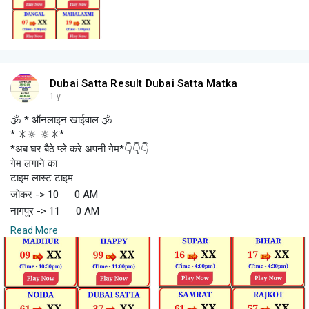
Dubai Satta Result Dubai Satta Matka
1 y
🕉️ * ऑनलाइन खाईवाल 🕉️
* ✳️🔆 🔆✳️*
*अब घर बैठे प्ले करे अपनी गेम*👇👇👇
गेम लगाने का
टाइम लास्ट टाइम
जोकर -> 10
0 AM
नागपुर -> 11
0 AM
Dubai Satta -> 11:30 AM
Read More
गोवा -> 12
0 PM
रतन -> 12:30 PM
केरल -> 01
0 PM
Mahalaxmi -> 01
0 PM
Dangal ->. 01:30 PM