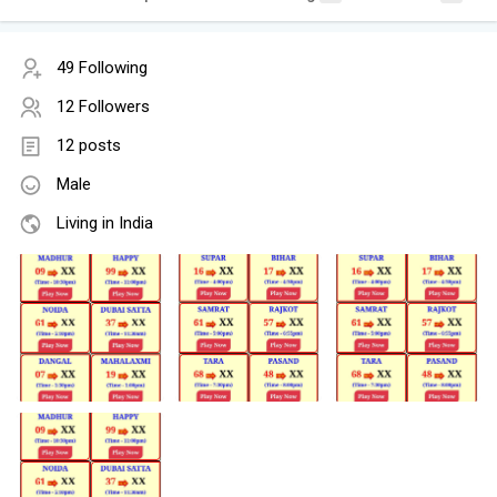
49 Following
12 Followers
12 posts
Male
Living in India