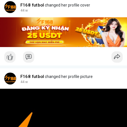
F168 futbol
changed her profile cover
44 w
F168 futbol
changed her profile picture
44 w