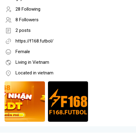
28 Following
8 Followers
2 posts
https://f168.futbol/
Female
Living in Vietnam
Located in vietnam