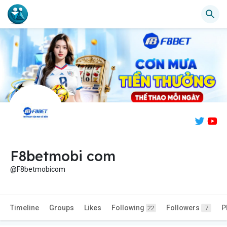
F8betmobi com
@F8betmobicom
Timeline
Groups
Likes
Following
Followers
P
22
7