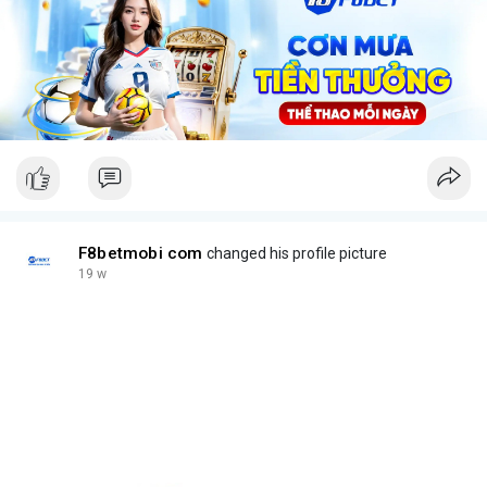
F8betmobi com
changed his profile picture
19 w