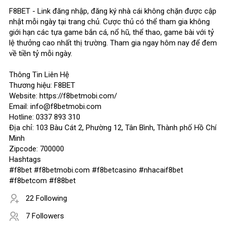
F8BET - Link đăng nhập, đăng ký nhà cái không chặn được cập
nhật mỗi ngày tại trang chủ. Cược thủ có thể tham gia không
giới hạn các tựa game bắn cá, nổ hũ, thể thao, game bài với tỷ
lệ thưởng cao nhất thị trường. Tham gia ngay hôm nay để đem
về tiền tỷ mỗi ngày.
Thông Tin Liên Hệ
Thương hiệu: F8BET
Website: https://f8betmobi.com/
Email: info@f8betmobi.com
Hotline: 0337 893 310
Địa chỉ: 103 Bàu Cát 2, Phường 12, Tân Bình, Thành phố Hồ Chí
Minh
Zipcode: 700000
Hashtags
#f8bet #f8betmobi.com #f8betcasino #nhacaif8bet
#f8betcom #f88bet
22 Following
7 Followers