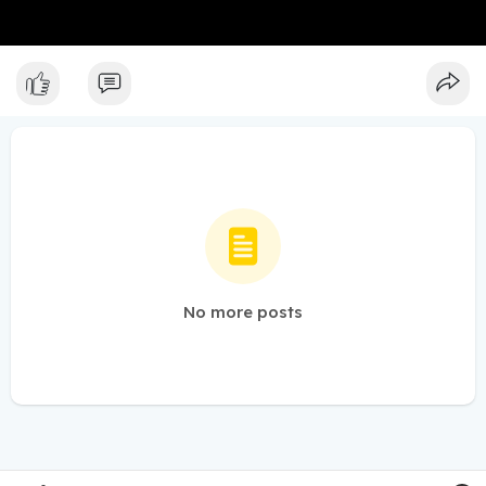
No more posts