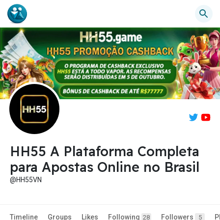
HH55 A Plataforma Completa
para Apostas Online no Brasil
@HH55VN
Timeline
Groups
Likes
Following
Followers
P
28
5