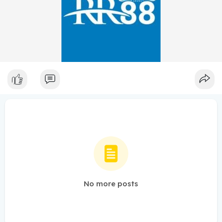
No more posts