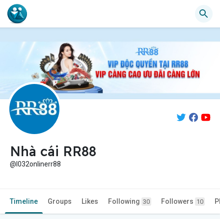
Nhà cái RR88
@I032onlinerr88
Timeline
Groups
Likes
Following
Followers
P
30
10