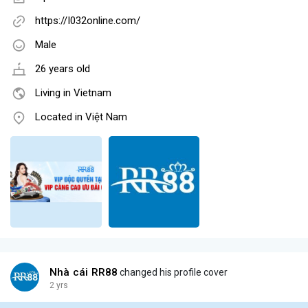
https://I032online.com/
Male
26 years old
Living in Vietnam
Located in Việt Nam
Nhà cái RR88
changed his profile cover
2 yrs