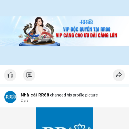
Nhà cái RR88
changed his profile picture
2 yrs