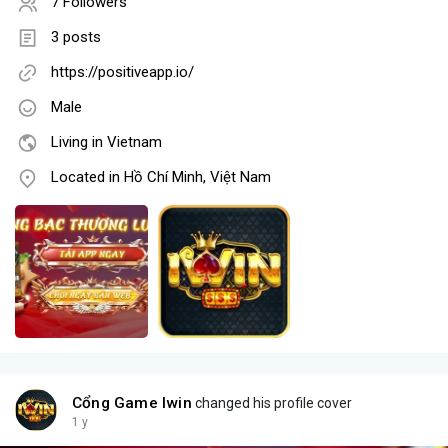
7 Followers
3 posts
https://positiveapp.io/
Male
Living in Vietnam
Located in Hồ Chí Minh, Việt Nam
Cổng Game Iwin
changed his profile cover
1 y