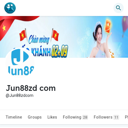
Jun88zd com
@Jun88zdcom
Timeline
Groups
Likes
Following
Followers
P
28
11