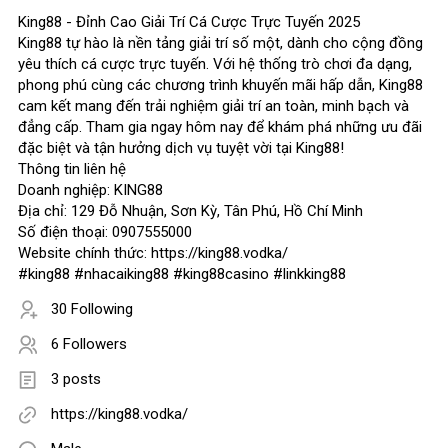
King88 - Đỉnh Cao Giải Trí Cá Cược Trực Tuyến 2025
King88 tự hào là nền tảng giải trí số một, dành cho cộng đồng
yêu thích cá cược trực tuyến. Với hệ thống trò chơi đa dạng,
phong phú cùng các chương trình khuyến mãi hấp dẫn, King88
cam kết mang đến trải nghiệm giải trí an toàn, minh bạch và
đẳng cấp. Tham gia ngay hôm nay để khám phá những ưu đãi
đặc biệt và tận hưởng dịch vụ tuyệt vời tại King88!
Thông tin liên hệ
Doanh nghiệp: KING88
Địa chỉ: 129 Đỗ Nhuận, Sơn Kỳ, Tân Phú, Hồ Chí Minh
Số điện thoại: 0907555000
Website chính thức: https://king88.vodka/
#king88 #nhacaiking88 #king88casino #linkking88
30 Following
6 Followers
3 posts
https://king88.vodka/