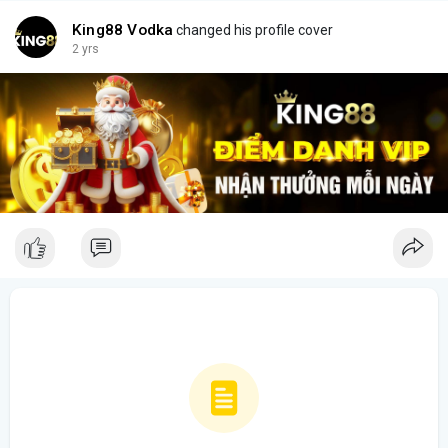
King88 Vodka
changed his profile cover
2 yrs