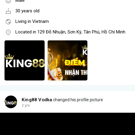
Male
30 years old
Living in Vietnam
Located in 129 Đỗ Nhuận, Sơn Kỳ, Tân Phú, Hồ Chí Minh
King88 Vodka
changed his profile picture
2 yrs