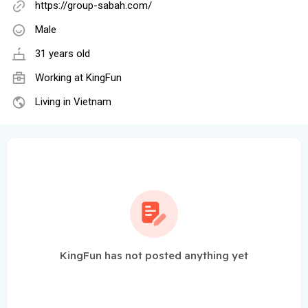
https://group-sabah.com/
Male
31 years old
Working at
KingFun
Living in Vietnam
KingFun has not posted anything yet