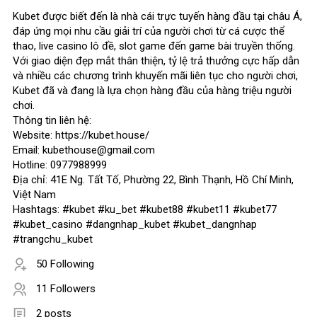
Kubet được biết đến là nhà cái trực tuyến hàng đầu tại châu Á,
đáp ứng mọi nhu cầu giải trí của người chơi từ cá cược thể
thao, live casino lô đề, slot game đến game bài truyền thống.
Với giao diện đẹp mắt thân thiện, tỷ lệ trả thưởng cực hấp dẫn
và nhiều các chương trình khuyến mãi liên tục cho người chơi,
Kubet đã và đang là lựa chọn hàng đầu của hàng triệu người
chơi.
Thông tin liên hệ:
Website: https://kubet.house/
Email: kubethouse@gmail.com
Hotline: 0977988999
Địa chỉ: 41E Ng. Tất Tố, Phường 22, Bình Thạnh, Hồ Chí Minh,
Việt Nam
Hashtags: #kubet #ku_bet #kubet88 #kubet11 #kubet77
#kubet_casino #dangnhap_kubet #kubet_dangnhap
#trangchu_kubet
50 Following
11 Followers
2 posts