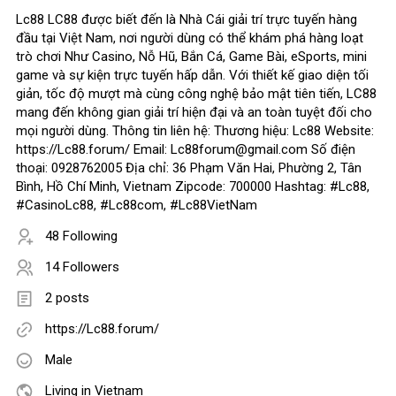
Lc88 LC88 được biết đến là Nhà Cái giải trí trực tuyến hàng
đầu tại Việt Nam, nơi người dùng có thể khám phá hàng loạt
trò chơi Như Casino, Nỗ Hũ, Bắn Cá, Game Bài, eSports, mini
game và sự kiện trực tuyến hấp dẫn. Với thiết kế giao diện tối
giản, tốc độ mượt mà cùng công nghệ bảo mật tiên tiến, LC88
mang đến không gian giải trí hiện đại và an toàn tuyệt đối cho
mọi người dùng. Thông tin liên hệ: Thương hiệu: Lc88 Website:
https://Lc88.forum/ Email: Lc88forum@gmail.com Số điện
thoại: 0928762005 Địa chỉ: 36 Phạm Văn Hai, Phường 2, Tân
Bình, Hồ Chí Minh, Vietnam Zipcode: 700000 Hashtag: #Lc88,
#CasinoLc88, #Lc88com, #Lc88VietNam
48 Following
14 Followers
2 posts
https://Lc88.forum/
Male
Living in Vietnam