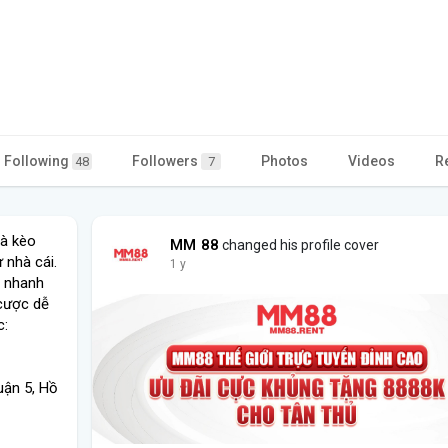
Following
Followers
Photos
Videos
R
48
7
à kèo
MM 88
changed his profile cover
 nhà cái.
1 y
t nhanh
 cược dễ
c:
uận 5, Hồ