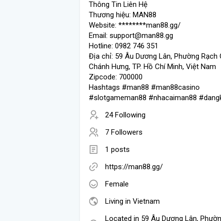
Thông Tin Liên Hệ
Thương hiệu: MAN88
Website: ********man88.gg/
Email: support@man88.gg
Hotline: 0982 746 351
Địa chỉ: 59 Âu Dương Lân, Phường Rạch 
Chánh Hưng, TP. Hồ Chí Minh, Việt Nam
Zipcode: 700000
Hashtags #man88 #man88casino
#slotgameman88 #nhacaiman88 #dang
24 Following
7 Followers
1 posts
https://man88.gg/
Female
Living in Vietnam
Located in 59 Âu Dương Lân, Phườ