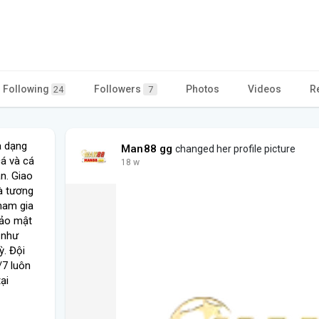
Following
Followers
Photos
Videos
R
24
7
a dạng
Man88 gg
changed her profile picture
cá và cá
18 w
n. Giao
và tương
tham gia
bảo mật
 như
ỳ. Đội
7 luôn
ại