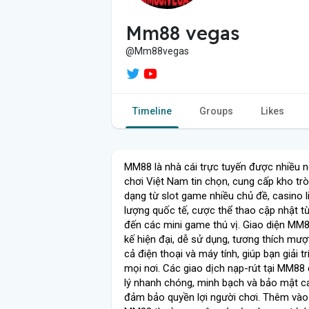
Mm88 vegas
@Mm88vegas
Timeline
Groups
Likes
MM88 là nhà cái trực tuyến được nhiều 
chơi Việt Nam tin chọn, cung cấp kho trò
dạng từ slot game nhiều chủ đề, casino l
lượng quốc tế, cược thể thao cập nhật t
đến các mini game thú vị. Giao diện MM8
kế hiện đại, dễ sử dụng, tương thích mượ
cả điện thoại và máy tính, giúp bạn giải tr
mọi nơi. Các giao dịch nạp-rút tại MM88
lý nhanh chóng, minh bạch và bảo mật c
đảm bảo quyền lợi người chơi. Thêm vào