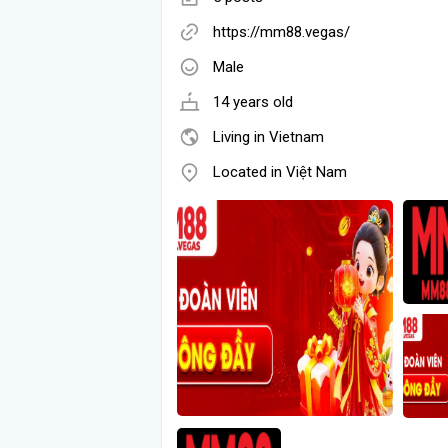
https://mm88.vegas/
Male
14 years old
Living in Vietnam
Located in Việt Nam