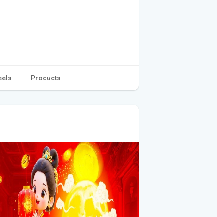
eels
Products