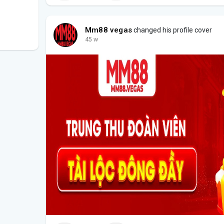
Mm88 vegas
changed his profile cover
45 w