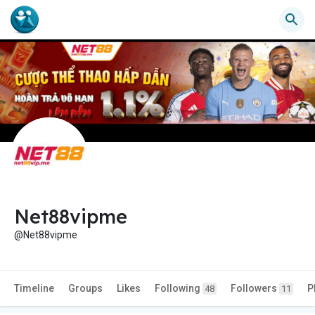
Net88vipme
@Net88vipme
Timeline
Groups
Likes
Following
Followers
P
48
11