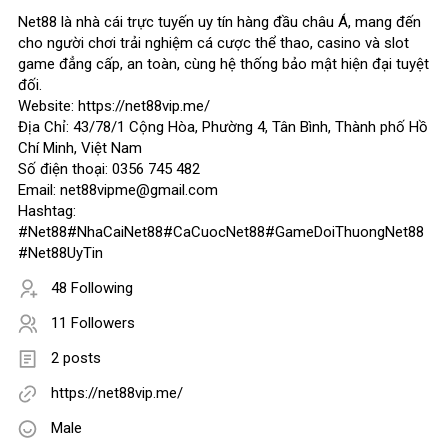
Net88 là nhà cái trực tuyến uy tín hàng đầu châu Á, mang đến
cho người chơi trải nghiệm cá cược thể thao, casino và slot
game đẳng cấp, an toàn, cùng hệ thống bảo mật hiện đại tuyệt
đối.
Website: https://net88vip.me/
Địa Chỉ: 43/78/1 Cộng Hòa, Phường 4, Tân Bình, Thành phố Hồ
Chí Minh, Việt Nam
Số điện thoại: 0356 745 482
Email: net88vipme@gmail.com
Hashtag:
#Net88#NhaCaiNet88#CaCuocNet88#GameDoiThuongNet88
#Net88UyTin
48 Following
11 Followers
2 posts
https://net88vip.me/
Male