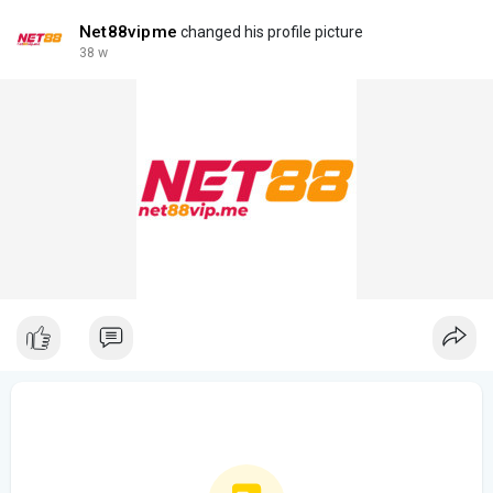
Net88vipme
changed his profile picture
38 w