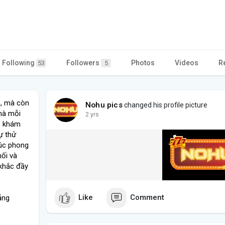
Following
Followers
Photos
Videos
R
53
5
n, mà còn
Nohu pics
changed his profile picture
 mà mỗi
2 yrs
, khám
ự thử
xúc phong
nối và
khắc đầy
Like
Comment
ẵng