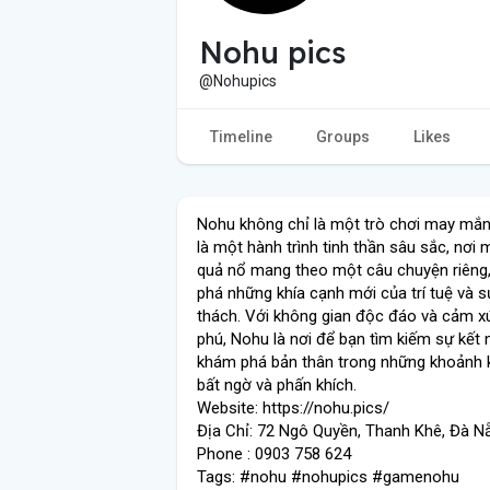
Nohu pics
@Nohupics
Timeline
Groups
Likes
Nohu không chỉ là một trò chơi may mắ
là một hành trình tinh thần sâu sắc, nơi
quả nổ mang theo một câu chuyện riêng
phá những khía cạnh mới của trí tuệ và s
thách. Với không gian độc đáo và cảm 
phú, Nohu là nơi để bạn tìm kiếm sự kết 
khám phá bản thân trong những khoảnh 
bất ngờ và phấn khích.
Website: https://nohu.pics/
Địa Chỉ: 72 Ngô Quyền, Thanh Khê, Đà N
Phone : 0903 758 624
Tags: #nohu #nohupics #gamenohu