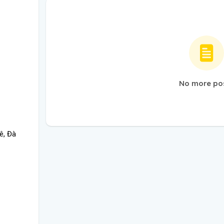
No more po
ê, Đà