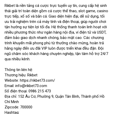
Rikbet là nền tảng cá cược trực tuyến uy tín, cung cấp hệ sinh
thái giải trí toàn diện gồm cá cược thể thao, slot game, casino
trực tiếp, xổ số và bắn cá. Giao diện hiện đại, dễ sử dụng, tối
ưu trải nghiệm trên cả máy tính và điện thoại, giúp người chơi
tận hưởng sự tiện lợi tối đa. Hệ thống thanh toán linh hoạt với
nhiều phương thức như ngân hàng nội địa, ví điện tử và USDT,
đảm bảo giao dịch nhanh chóng, bảo mật cao. Các chương
trình khuyến mãi phong phú từ thưởng chào mừng, hoàn trả
hằng ngày đến ưu đãi VIP luôn được triển khai đều đặn. Đội
ngũ chăm sóc khách hàng chuyên nghiệp, tận tâm hỗ trợ 24/7
qua nhiều kênh.
Thông tin liên hệ:
Thương hiệu: Rikbet
Website: https://rikbet73.com/
Email: info@rikbet73.com
Số điện thoại: 0986 215 473
Địa chỉ: 152 Âu Cơ, Phường 9, Quận Tân Bình, Thành phố Hồ
Chí Minh
Zipcode: 700000
Hashtag: