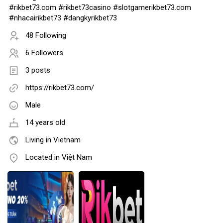
#rikbet73.com #rikbet73casino #slotgamerikbet73.com
#nhacairikbet73 #dangkyrikbet73
48 Following
6 Followers
3 posts
https://rikbet73.com/
Male
14 years old
Living in Vietnam
Located in Việt Nam