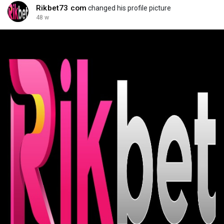
Rikbet73 com
changed his profile picture
48 w