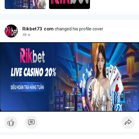
Rikbet73 com
changed his profile cover
48 w