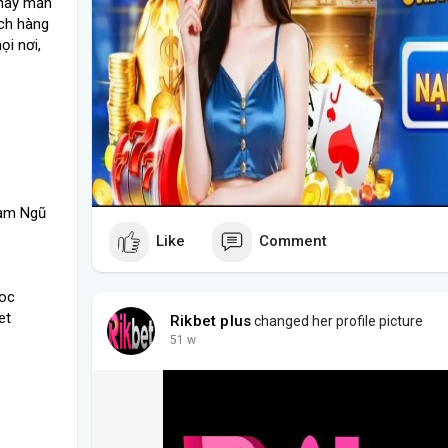
 may mắn
ách hàng
ọi nơi,
hạm Ngũ
Like
Comment
uoc
et
Rikbet plus
changed her profile picture
51 w