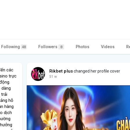
Following
Followers
Photos
Videos
R
48
8
 đến các
Rikbet plus
changed her profile cover
asino trực
51 w
 động.
ễ dàng
trải
tảng hỗ
ân hàng
ao dịch
thường
 thưởng