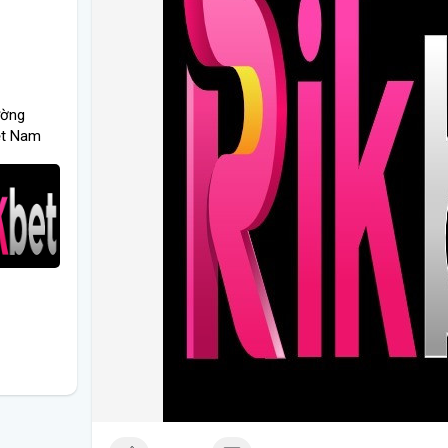
ường
ệt Nam