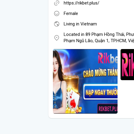
https://rikbet.plus/
Female
Living in Vietnam
Located in 89 Phạm Hồng Thái, Ph
Phạm Ngũ Lão, Quận 1, TP.HCM, Vi