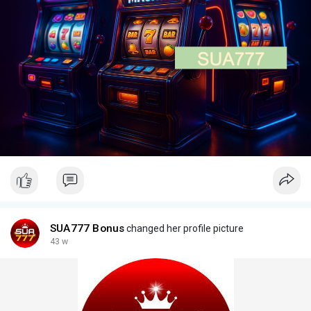
SUA777 Bonus
changed her profile picture
43 w