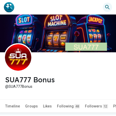
SUA777 Bonus
@SUA777Bonus
Timeline
Groups
Likes
Following
Followers
P
48
12