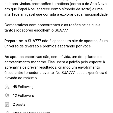
de boas-vindas, promoções temáticas (como a de Ano Novo,
em que Papai Noel aparece como símbolo da sorte) e uma
interface amigável que convida a explorar cada funcionalidade.
Comparativos com concorrentes e as razões pelas quais
tantos jogadores escolhem o SUA777.
Prepare-se: o SUA777 não é apenas um site de apostas, é um
universo de diversão e prêmios esperando por você.
As apostas esportivas são, sem dúvida, um dos pilares do
entretenimento moderno. Elas unem a paixão pelo esporte à
adrenalina de prever resultados, criando um envolvimento
único entre torcedor e evento. No SUA777, essa experiência é
elevada ao máximo.
48 Following
12 Followers
2 posts