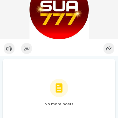
No more posts