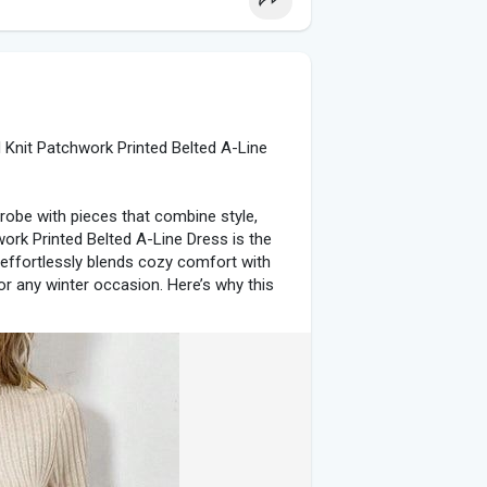
ue aporta un aire romántico y sofisticado
donde quieras destacar con un toque de
caje con detalles en la parte superior o
ía dorada o plateada para un toque final
 Knit Patchwork Printed Belted A-Line
drobe with pieces that combine style,
work Printed Belted A-Line Dress is the
pción moderna y chic para una gala. Su
 effortlessly blends cozy comfort with
cómodo, ofreciendo una alternativa
or any winter occasion. Here’s why this
te que realce tu figura, como un modelo
con tacones y accesorios llamativos para
dress provides an extra layer of warmth
t only enhances the dress’s visual appeal
cooler weather.