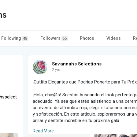
ns
Following
Followers
Photos
Videos
R
48
65
Savannahs Selections
2 yrs
¡Outfits Elegantes que Podrías Ponerte para Tu Próx
¡Hola, chic@s! Si estás buscando el look perfecto pa
hsselect
adecuado. Ya sea que estés asistiendo a una cerem
un evento de alfombra roja, elegir el atuendo corre
y sofisticación. En este artículo, exploraremos una 
brillar y sentirte increíble en tu próxima gala.
Read More
### **1. Vestido de Seda Largo**