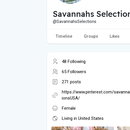
Savannahs Selectio
@SavannahsSelections
Timeline
Groups
Likes
48 Following
65 Followers
271 posts
https://www.pinterest.com/savanna
ionsUSA/
Female
Living in United States