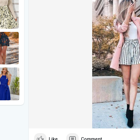
**Por Qué Funciona
* Un vestido largo de seda 
fluidez y el brillo natural de la seda aportan un toqu
evento formal.
**Consejos de Estilo
* Opta por un diseño con d
V o una espalda descubierta. Completa el look con t
acabado impecable.
### **2. Conjunto de Dos Piezas**
**Por Qué Funciona
* Un conjunto de dos piezas,
una falda a medida, ofrece una alternativa moderna y
es la combinación perfecta de piezas que compleme
**Consejos de Estilo
* Elige colores clásicos c
atemporal. Añade un cinturón delgado para definir t
sandalias de tiras y un clutch elegante.
### **3. Vestido de Encaje**
Like
Comment