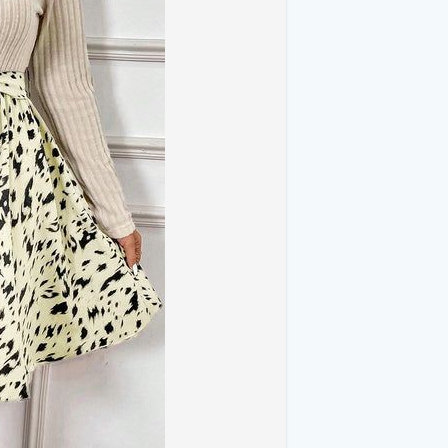
al lujoso que añade profundidad y textura
hted with minimal accessories, letting the
los meses más fríos, ya que también te
hts and knee-high boots for a streamlined
erciopelo en colores ricos como burdeos,
joyería sencilla y tacones a juego.
 of artistic flair to the classic A-line
 creates visual interest and elevates the
ompuesto por pantalones y una chaqueta
a las galas. Esta elección es ideal si
let the patchwork print stand out. Opt for
nd cohesive look.
 sólido y elegante, como gris oscuro o
ones para un look profesional y
s the dress’s silhouette by cinching at
is feature adds structure to the relaxed
pes.
ásico que favorece a la mayoría de las
dress or adds a contrasting element for a
intura y proporciona un look elegante y
waistline, while a thin belt offers a