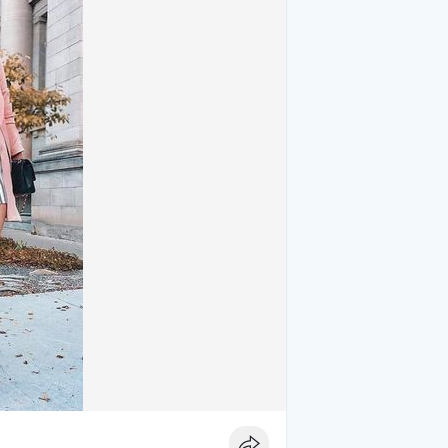
es sinónimo de elegancia atemporal. La
e de lujo que es perfecto para cualquier
etalles sofisticados, como un escote en
acones altos y joyería discreta para un
 que puede incluir una blusa de seda y
 elegante al vestido tradicional. La clave
nten tu figura.
omo negro o azul marino para un look
u cintura y completa el conjunto con