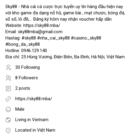
Sky88 - Nhà cái cá cược trực tuyến uy tín hàng đầu hiện nay
với kho game đa dạng nổ hũ, game bài , mạt chược, bóng đá,
xổ số, lô đề,... Đăng ký hôm nay nhận voucher hấp dẫn.
Website: https://sky88.mba/
Email: sky88mba@gmail.com
Hastag: #sky88 #nha_cai_sky88 #casino_sky88
#bong_da_sky88
Hotline: 0946.129.140
Địa chỉ: 25 Hùng Vương, Điện Biên, Ba Đình, Hà Nội, Việt Nam
30 Following
8 Followers
2 posts
https://sky88.mba/
Male
Living in Vietnam
Located in Việt Nam