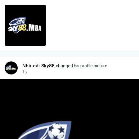
Nhà cái Sky88
changed his profile picture
1 y