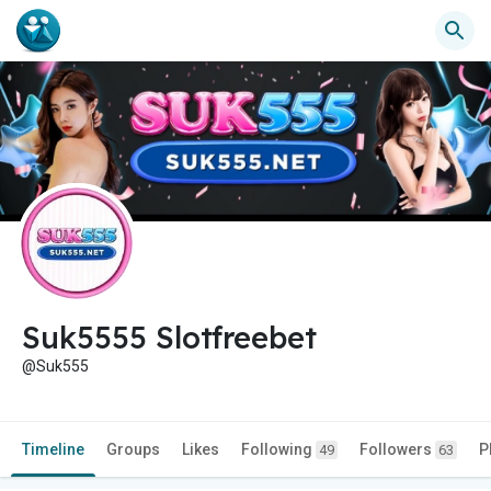
Suk5555 Slotfreebet
@Suk555
Timeline
Groups
Likes
Following
Followers
P
49
63