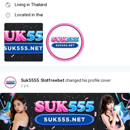
Living in Thailand
Located in thai
Suk5555 Slotfreebet
changed his profile cover
2 yrs