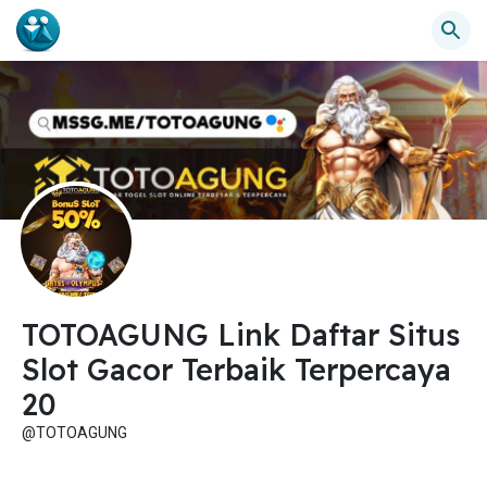
TOTOAGUNG Link Daftar Situs
Slot Gacor Terbaik Terpercaya
20
@TOTOAGUNG