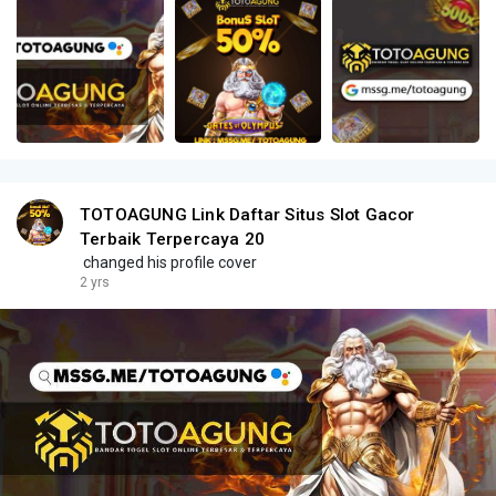
TOTOAGUNG Link Daftar Situs Slot Gacor
Terbaik Terpercaya 20
changed his profile cover
2 yrs