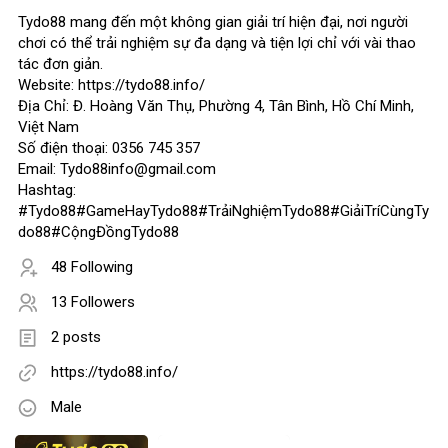
Tydo88 mang đến một không gian giải trí hiện đại, nơi người
chơi có thể trải nghiệm sự đa dạng và tiện lợi chỉ với vài thao
tác đơn giản.
Website: https://tydo88.info/
Địa Chỉ: Đ. Hoàng Văn Thụ, Phường 4, Tân Bình, Hồ Chí Minh,
Việt Nam
Số điện thoại: 0356 745 357
Email: Tydo88info@gmail.com
Hashtag:
#Tydo88#GameHayTydo88#TrảiNghiệmTydo88#GiảiTríCùngTy
do88#CộngĐồngTydo88
48 Following
13 Followers
2 posts
https://tydo88.info/
Male