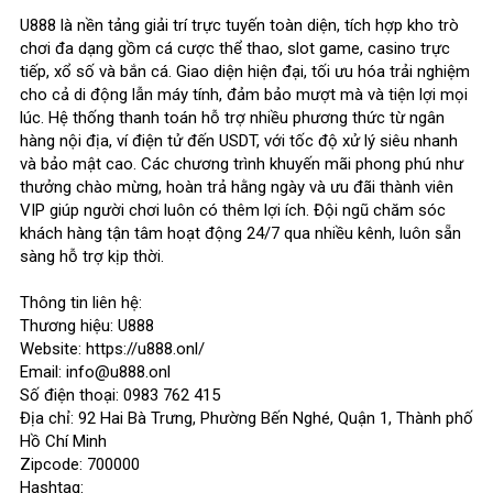
U888 là nền tảng giải trí trực tuyến toàn diện, tích hợp kho trò
chơi đa dạng gồm cá cược thể thao, slot game, casino trực
tiếp, xổ số và bắn cá. Giao diện hiện đại, tối ưu hóa trải nghiệm
cho cả di động lẫn máy tính, đảm bảo mượt mà và tiện lợi mọi
lúc. Hệ thống thanh toán hỗ trợ nhiều phương thức từ ngân
hàng nội địa, ví điện tử đến USDT, với tốc độ xử lý siêu nhanh
và bảo mật cao. Các chương trình khuyến mãi phong phú như
thưởng chào mừng, hoàn trả hằng ngày và ưu đãi thành viên
VIP giúp người chơi luôn có thêm lợi ích. Đội ngũ chăm sóc
khách hàng tận tâm hoạt động 24/7 qua nhiều kênh, luôn sẵn
sàng hỗ trợ kịp thời.
Thông tin liên hệ:
Thương hiệu: U888
Website: https://u888.onl/
Email: info@u888.onl
Số điện thoại: 0983 762 415
Địa chỉ: 92 Hai Bà Trưng, Phường Bến Nghé, Quận 1, Thành phố
Hồ Chí Minh
Zipcode: 700000
Hashtag: