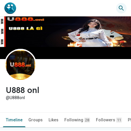
U888 onl
@U888onl
Timeline
Groups
Likes
Following
Followers
P
28
11