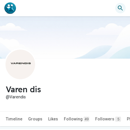
Varen dis
@Varendis
Timeline
Groups
Likes
Following
Followers
P
49
5