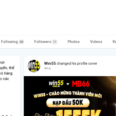
Following
Followers
Photos
Videos
R
48
11
hơi
Win55
changed his profile cover
uyến, thể
44 w
 có hàng
ho các