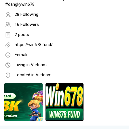
#dangkywin678
28 Following
16 Followers
2 posts
https://win678.fund/
Female
Living in Vietnam
Located in Vietnam