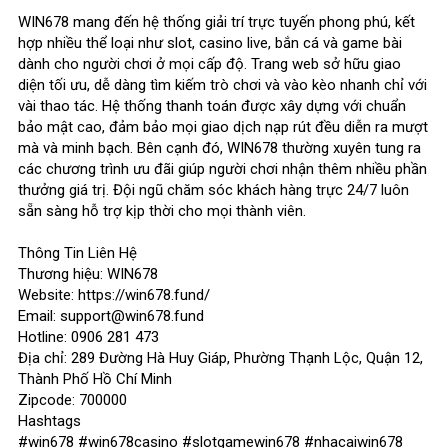
WIN678 mang đến hệ thống giải trí trực tuyến phong phú, kết
hợp nhiều thể loại như slot, casino live, bắn cá và game bài
dành cho người chơi ở mọi cấp độ. Trang web sở hữu giao
diện tối ưu, dễ dàng tìm kiếm trò chơi và vào kèo nhanh chỉ với
vài thao tác. Hệ thống thanh toán được xây dựng với chuẩn
bảo mật cao, đảm bảo mọi giao dịch nạp rút đều diễn ra mượt
mà và minh bạch. Bên cạnh đó, WIN678 thường xuyên tung ra
các chương trình ưu đãi giúp người chơi nhận thêm nhiều phần
thưởng giá trị. Đội ngũ chăm sóc khách hàng trực 24/7 luôn
sẵn sàng hỗ trợ kịp thời cho mọi thành viên.
Thông Tin Liên Hệ
Thương hiệu: WIN678
Website: https://win678.fund/
Email: support@win678.fund
Hotline: 0906 281 473
Địa chỉ: 289 Đường Hà Huy Giáp, Phường Thạnh Lộc, Quận 12,
Thành Phố Hồ Chí Minh
Zipcode: 700000
Hashtags
#win678 #win678casino #slotgamewin678 #nhacaiwin678