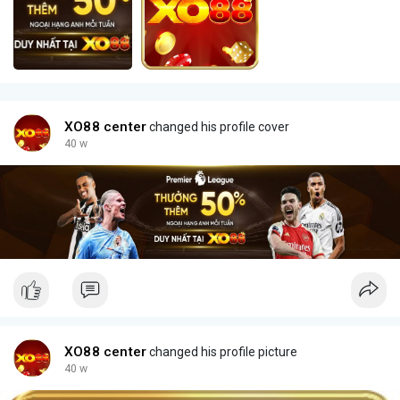
XO88 center
changed his profile cover
40 w
XO88 center
changed his profile picture
40 w