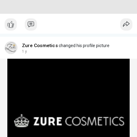
Zure Cosmetics
changed his profile picture
1 y