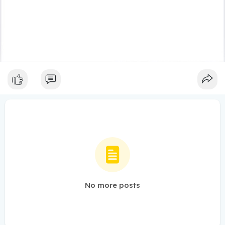
No more posts