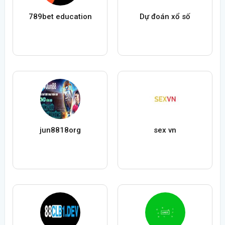
789bet education
Dự đoán xổ số
jun8818org
sex vn