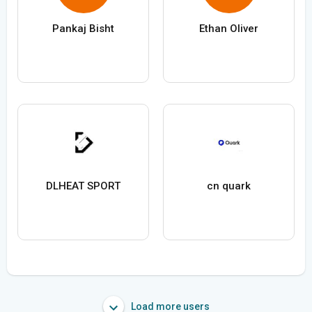
Pankaj Bisht
Ethan Oliver
DLHEAT SPORT
cn quark
Load more users