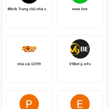
88clb Trang chủ nhà cái cá cược trực t
www line
nhà cái GO99
V9Bet p info