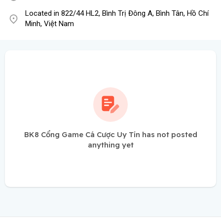
Located in 822/44 HL2, Bình Trị Đông A, Bình Tân, Hồ Chí
Minh, Việt Nam
BK8 Cổng Game Cá Cược Uy Tín has not posted
anything yet