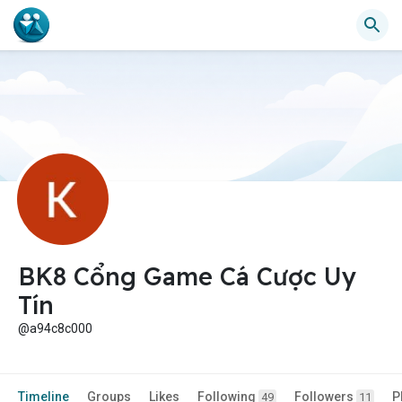
BK8 Cổng Game Cá Cược Uy
Tín
@a94c8c000
Timeline
Groups
Likes
Following
Followers
P
49
11